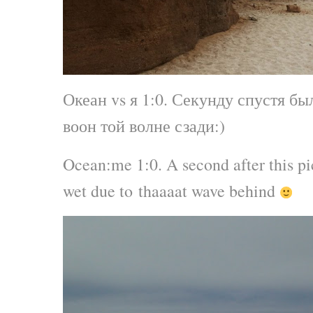
Океан vs я 1:0. Секунду спустя бы
воон той волне сзади:)
Ocean:me 1:0. A second after this pi
wet due to thaaaat wave behind