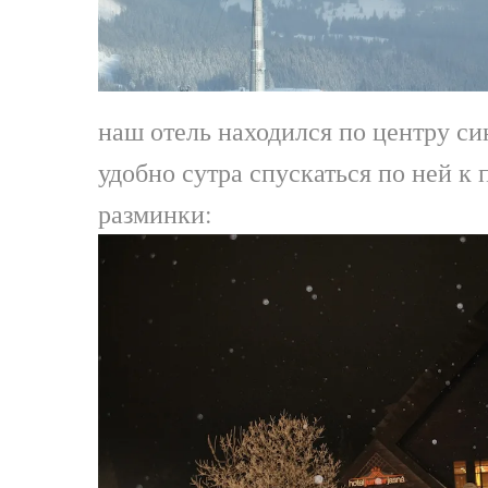
наш отель находился по центру си
удобно сутра спускаться по ней к
разминки: